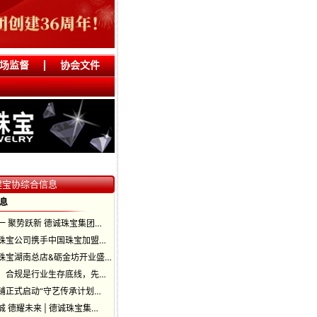
场监督
协会文件
建宝协综合信息
息
一 聚势跃新 德诚珠宝集团…
珠宝公司携手中国珠宝加盟…
珠宝湖南总店&砺金坊开业盛…
：合规是行业生存底线，先…
铺正式启动“守艺传承计划…
 德耀未来 | 德诚珠宝集…