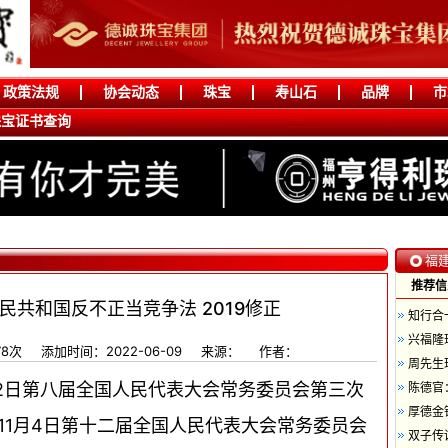
政策法规
协会动态
珠宝
寿山石
品牌
市
珠宝证书查询
福
推荐信
民共和国反不正当竞争法 2019修正
知行合
兴福隆
78次
添加时间：2022-06-09
来源：
作者：
周先生
9月2日第八届全国人民代表大会常务委员会第三次
陈德官
厚德金
年11月4日第十二届全国人民代表大会常务委员会
双子传诚