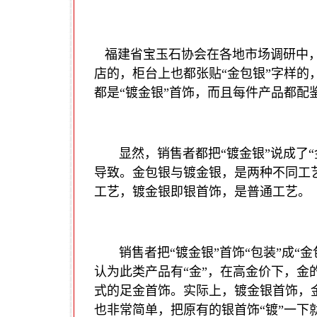
福建省宝玉石协会在各地市场调研中
店的，柜台上也都张贴
“
金包银
”
字样的
都是
“
镀金银
”
首饰，而且每件产品都配
显然，销售者都把
“
镀金银
”
说成了
“
导致。金包银与镀金银，是两种不同工
工艺，镀金银即银首饰，是普通工艺。
销售者把
“
镀金银
”
首饰
“
包装
”
成
“
金
认为此类产品有
“
金
”
，在高金价下，金
式的足金首饰。实际上，镀金银首饰，
也非常简单，把原有的银首饰
“
镀
”
一下