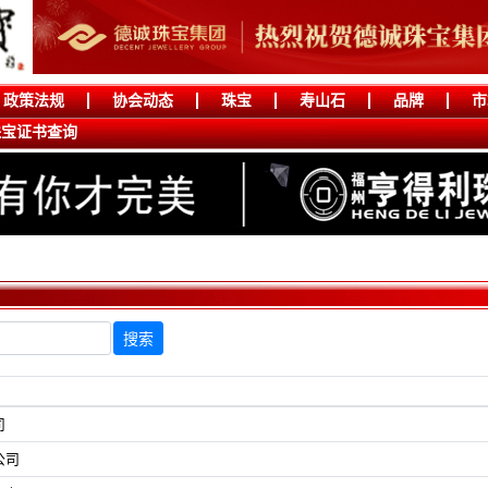
政策法规
协会动态
珠宝
寿山石
品牌
市
珠宝证书查询
司
公司